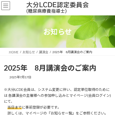
コ
ナ
ン
ビ
テ
ゲ
ン
ー
ツ
シ
へ
ョ
お知らせ
ス
ン
キ
に
ッ
移
プ
動
HOME
お知らせ
講演会
2025年 8月講演会のご案内
2025年 8月講演会のご案内
2025年7月17日
※大分LCDE会員は、システム変更に伴い、認定単位取得のために
は 各講演会の主催様への参加申し込みとマイページ(会員ログイン)
にて、
当日まで
に事前登録が必要です。
詳しくは、マイページの『お知らせ一覧』をご参照ください。